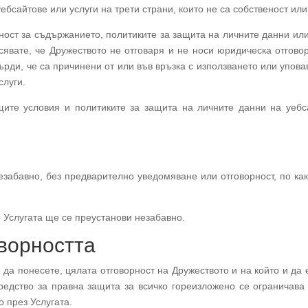
бсайтове или услуги на трети страни, които не са собственост или
ост за съдържанието, политиките за защита на личните данни или
явате, че Дружеството не отговаря и не носи юридическа отговор
върди, че са причинени от или във връзка с използването или упова
слуги.
ите условия и политиките за защита на личните данни на уебсай
абавно, без предварително уведомяване или отговорност, по как
 Услугата ще се преустанови незабавно.
ворността
 да понесете, цялата отговорност на Дружеството и на който и да е
едство за правна защита за всичко гореизложено се ограничава 
о през Услугата.