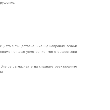
арушение.
акцията е съществена, ние ще направим всички
еняваме по наше усмотрение, кое е съществена
 Вие се съгласявате да спазвате ревизираните
та.