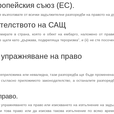
ропейския съюз (ЕС).
е възползвате от всички задължителни разпоредби на правото на д
ателството на САЩ
намирате в страна, която е обект на ембарго, наложено от пра
щати като „държава, подкрепяща тероризма“, и (ii) не сте посоч
т упражняване на право
 неприложима или невалидна, тази разпоредба ще бъде променена 
 съгласно приложимото законодателство, а останалите разпоред
право.
от упражняването на право или изискването на изпълнение на зад
ни това право или да изисква такова изпълнение по всяко време