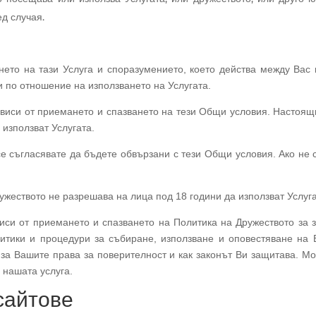
д случая.
ето на тази Услуга и споразумението, което действа между Вас
и по отношение на използването на Услугата.
ависи от приемането и спазването на тези Общи условия. Настоящ
 използват Услугата.
се съгласявате да бъдете обвързани с тези Общи условия. Ако не 
ружеството не разрешава на лица под 18 години да използват Услуга
виси от приемането и спазването на Политика на Дружеството за 
итики и процедури за събиране, използване и оповестяване на 
а Вашите права за поверителност и как законът Ви защитава. Мо
 нашата услуга.
сайтове