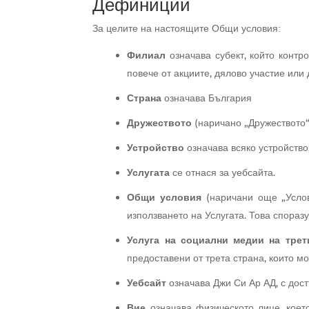
Дефиниции
За целите на настоящите Общи условия:
Филиал
означава субект, който контр
повече от акциите, дялово участие или 
Страна
означава България
Дружеството
(наричано „Дружеството“
Устройство
означава всяко устройств
Услугата
се отнася за уебсайта.
Общи условия
(наричани още „Услов
използването на Услугата. Това спора
Услуга на социални медии на трет
предоставени от трета страна, които м
Уебсайт
означава Джи Си Ар АД, с дос
Вие
означава физическото лице, което