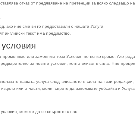
ставлява отказ от предявяване на претенции за всяко следващо н
а
, ако ние сме ви го предоставили с нашата Услуга.
ят английски текст има предимство.
 условия
а променяме или заменяме тези Условия по всяко време. Ако ред
редварително за новите условия, които влизат в сила. Ние прец
ползвате нашата услуга след влизането в сила на тези редакции,
, изцяло или отчасти, моля, спрете да използвате уебсайта и Услуга
условия, можете да се свържете с нас: