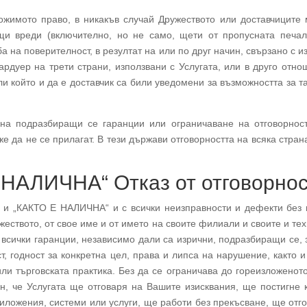
жимото право, в никакъв случай Дружеството или доставчиците м
щи вреди (включително, но не само, щети от пропусната печа
ба на поверителност, в резултат на или по друг начин, свързано с 
ардуер на трети страни, използвани с Услугата, или в друго отн
и който и да е доставчик са били уведомени за възможността за т
на подразбиращи се гаранции или ограничаване на отговорнос
же да не се прилагат. В тези държави отговорността на всяка стра
 НАЛИЧНА“ Отказ от отговорно
“ и „КАКТО Е НАЛИЧНА“ и с всички неизправности и дефекти без 
еството, от свое име и от името на своите филиали и своите и те
за всички гаранции, независимо дали са изрични, подразбиращи се, 
, годност за конкретна цел, права и липса на нарушение, както и
или търговската практика. Без да се ограничава до гореизложенот
н, че Услугата ще отговаря на Вашите изисквания, ще постигне 
иложения, системи или услуги, ще работи без прекъсване, ще отго