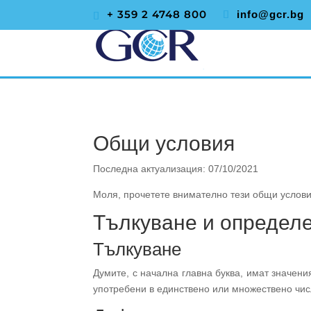
+ 359 2 4748 800
info@gcr.bg
Общи условия
Последна актуализация: 07/10/2021
Моля, прочетете внимателно тези общи услови
Тълкуване и определ
Тълкуване
Думите, с начална главна буква, имат значен
употребени в единствено или множествено чис