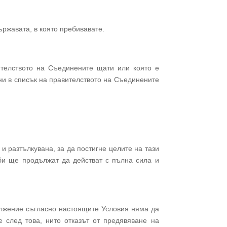
ържавата, в която пребивавате.
вителството на Съединените щати или която е
ени в списък на правителството на Съединените
и разтълкувана, за да постигне целите на тази
би ще продължат да действат с пълна сила и
ължение съгласно настоящите Условия няма да
 след това, нито отказът от предявяване на