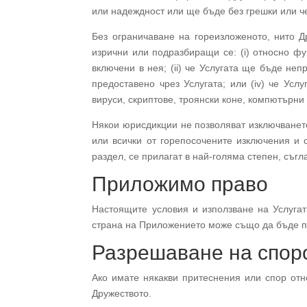
или надеждност или ще бъде без грешки или ч
Без ограничаване на гореизложеното, нито Д
изрични или подразбиращи се: (i) относно ф
включени в нея; (ii) че Услугата ще бъде неп
предоставено чрез Услугата; или (iv) че Ус
вируси, скриптове, троянски коне, компютърн
Някои юрисдикции не позволяват изключванет
или всички от горепосочените изключения и 
раздел, се прилагат в най-голяма степен, съг
Приложимо право
Настоящите условия и използване на Услугат
страна на Приложението може също да бъде п
Разрешаване на спор
Ако имате някакви притеснения или спор отн
Дружеството.