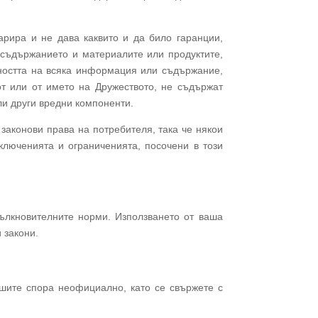
арира и не дава каквито и да било гаранции,
 съдържанието и материалите или продуктите,
лидността на всяка информация или съдържание,
от или от името на Дружеството, не съдържат
ли други вредни компоненти.
аконови права на потребителя, така че някои
ключенията и ограниченията, посочени в този
тълкновителните норми. Използването от ваша
 закони.
ешите спора неофициално, като се свържете с