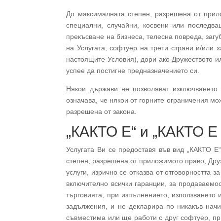
До максималната степен, разрешена от прило
специални, случайни, косвени или последва
прекъсване на бизнеса, телесна повреда, загу
на Услугата, софтуер на трети страни и/или х
настоящите Условия), дори ако Дружеството ил
успее да постигне предназначението си.
Някои държави не позволяват изключването 
означава, че някои от горните ограничения мо
разрешена от закона.
„КАКТО Е“ и „КАКТО Е
Услугата Ви се предоставя във вид „КАКТО Е
степен, разрешена от приложимото право, Друж
услуги, изрично се отказва от отговорността 
включително всички гаранции, за продаваемост
търговията, при изпълнението, използването 
задължения, и не декларира по никакъв начи
съвместима или ще работи с друг софтуер, пр