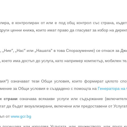
олира, е контролиран от или е под общ контрол със страна, къде
други ценни книжа, които имат право да гласуват за избор на дире
, „Ние“, „Нас“ или „Нашата“ в това Споразумение) се отнася за Джи
о, което има достъп до услуга, като например компютър, мобилен т
ия“) означават тези Общи условия, които формират цялото сп
зумение за Общи условия е създадено с помощта на
Генератора на
и страни
означава всякакви услуги или съдържание (включителн
огат да бъдат визуализирани, включени или предоставени от Услугат
тъп от
www.gcr.bg
 посещава или използва Услугата, или дружеството, или друго ю