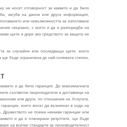
у не носят отговорност за каквито и да било
лба, загуба на данни или друга информация,
използването или невъзможността за използване
ошение свързано, с която и да е разпоредба на
акива щети и дори ако средството за защита не
тта за случайни или последващи щети, което
на ще бъде ограничена до най-голямата степен,
ст
каквато и да било гаранция. До максималната
хните съответни лицензодатели и доставчици на
законови или други, по отношение на Услугата,
 гаранции, които могат да възникнат в хода на
о, Дружеството не поема никакви гаранции или
каквито и да е планирани резултати, ще бъде
варя на всички стандарти за производителност