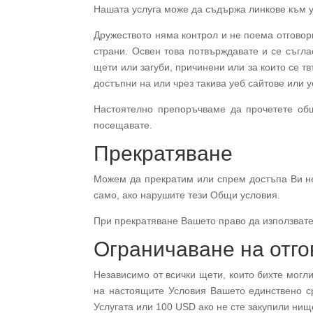
Нашата услуга може да съдържа линкове към уе
Дружеството няма контрол и не поема отговорн
страни. Освен това потвърждавате и се съглас
щети или загуби, причинени или за които се т
достъпни на или чрез такива уеб сайтове или у
Настоятелно препоръчваме да прочетете общ
посещавате.
Прекратяване
Можем да прекратим или спрем достъпа Ви нез
само, ако нарушите тези Общи условия.
При прекратяване Вашето право да използвате
Ограничаване на отго
Независимо от всички щети, които бихте могли
на настоящите Условия Вашето единствено ср
Услугата или 100 USD ако не сте закупили нищ