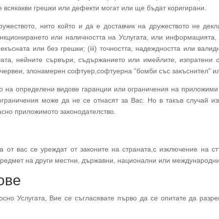
е всякакви грешки или дефекти могат или ще бъдат коригирани.
ружеството, нито който и да е доставчик на дружеството не декл
ункционирането или наличността на Услугата, или информацията,
рекъсната или без грешки; (iii) точността, надеждността или ва
лугата, нейните сървъри, съдържанието или имейлите, изпратени 
и червеи, злонамерен софтуер,софтуерна “бомби със закъснител” и
о на определени видове гаранции или ограничения на приложими з
ограничения може да не се отнасят за Вас. Но в такъв случай из
ласно приложимото законодателство.
а от вас се уреждат от законите на страната,с изключение на с
редмет на други местни, държавни, национални или международни
ове
осно Услугата, Вие се съгласявате първо да се опитате да разр