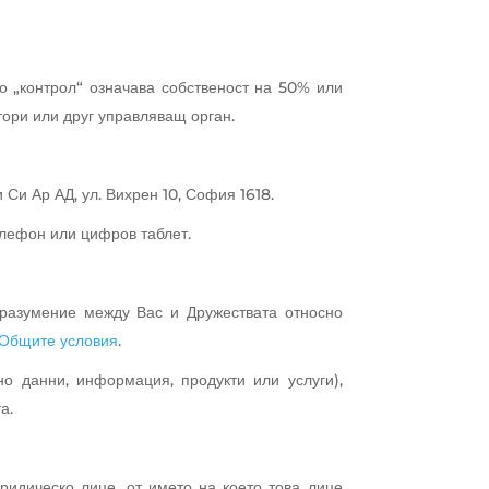
то „контрол“ означава собственост на 50% или
ктори или друг управляващ орган.
 Си Ар АД, ул. Вихрен 10, София 1618.
елефон или цифров таблет.
оразумение между Вас и Дружествата относно
.
 Общите условия
о данни, информация, продукти или услуги),
а.
ридическо лице, от името на което това лице