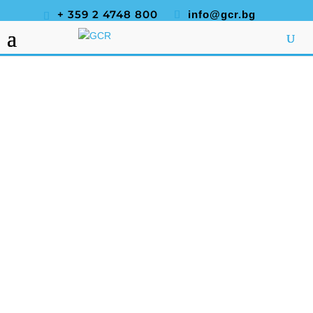
+ 359 2 4748 800
info@gcr.bg
КО