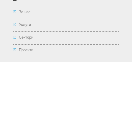
За нас
Услуги
Сектори
Проекти
ПОЛЕЗНИ ВРЪЗКИ
Политика за бисквитките
Политика за конфиденциалност
Общи условия