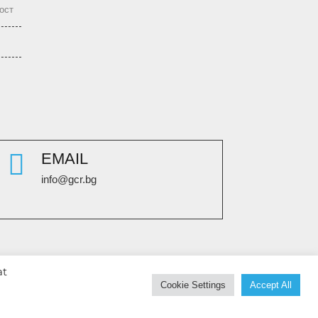
ост

EMAIL
info@gcr.bg
at
Cookie Settings
Accept All