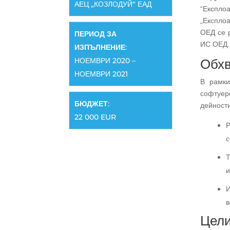
АЕЦ „КОЗЛОДУЙ“ ЕАД
“Експлоа
„Експлоа
ОЕД се 
ПЕРИОД ЗА
ИС ОЕД.
ИЗПЪЛНЕНИЕ
:
НОЕМВРИ 2020 –
Обхв
НОЕМВРИ 2021
В рамки
софтуе
БЮДЖЕТ
:
дейности
22 000 EUR
Р
с
Т
и
И
в
Цели