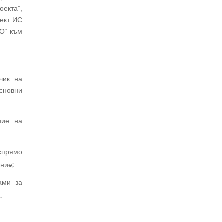
оекта”,
оект ИС
ВО“ към
чик на
сновни
ние на
спрямо
ние;
ами за
.