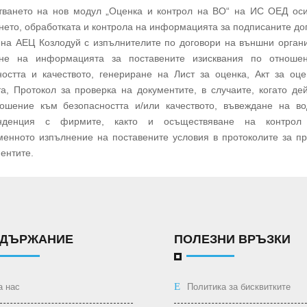
тването на нов модул „Оценка и контрол на ВО“ на ИС ОЕД оси
ето, обработката и контрола на информацията за подписаните до
 на АЕЦ Козлодуй с изпълнителите по договори на външни орган
не на информацията за поставените изисквания по отноше
ността и качеството, генериране на Лист за оценка, Акт за оц
а, Протокол за проверка на документите, в случаите, когато де
ошение към безопасността и/или качеството, въвеждане на во
онденция с фирмите, както и осъществяване на контрол
менното изпълнение на поставените условия в протоколите за п
ентите.
ДЪРЖАНИЕ
ПОЛЕЗНИ ВРЪЗКИ
а нас
Политика за бисквитките