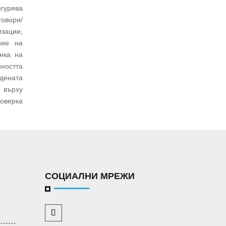
гурява
говори/
изации,
ние на
енка на
йността
дената
 върху
роверка
СОЦИАЛНИ МРЕЖИ