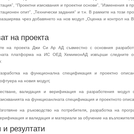
тация”, “Проектни изисквания и проектни основи”, “Изменения в пр
тационен опит”, „Технически задания“ и т.н. В рамките на този пр
разширява чрез добавянето на нов модул „Оценка и контрол на 
ат на проекта
те на проекта Джи Си Ар АД съвместно с основния разработ
рната платформа на ИС ОЕД ХемимонАД извърши следните о
:
азработка на функционална спецификация и проектно описа
офтуера на новия модул;
естване, валидация и верификация на разработения модул 
зискванията на функциоанлната спецификация и проектното описа
зготвяне на ръководство на потребителя, разработка на прогр
ерификация и валидация и материали за обучение на възложителя
 и резултати