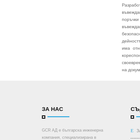
Разрабо
въвеждан
поръчки
въвежда
безопас
дейностт
има отн
коресп
своевре
на докум
ЗА НАС
СЪ
GCR АД е българска инженерна
З
компания, специализирана в