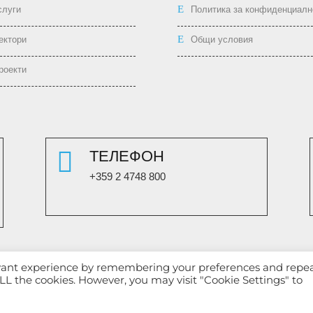
слуги
Политика за конфиденциалн
ектори
Общи условия
роекти

ТЕЛЕФОН
+359 2 4748 800
evant experience by remembering your preferences and repe
 ALL the cookies. However, you may visit "Cookie Settings" to
Български
English