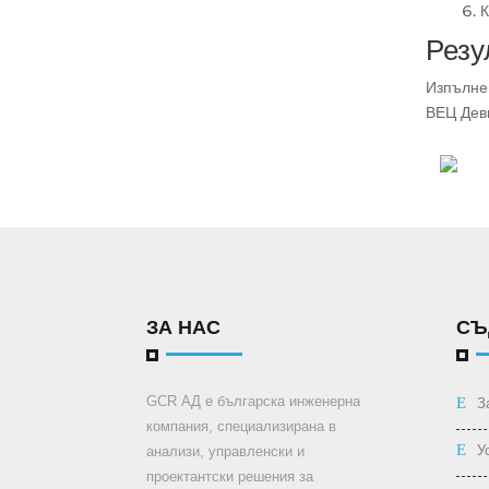
К
Резу
Изпълнен
ВЕЦ Деви
ЗА НАС
СЪ
GCR АД е българска инженерна
З
компания, специализирана в
У
анализи, управленски и
проектантски решения за