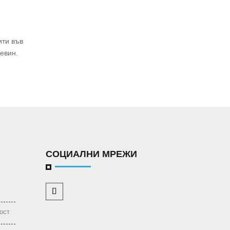
ити във
евин.
СОЦИАЛНИ МРЕЖИ
ост