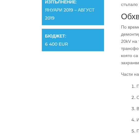
ИЗПЪЛНЕНИЕ
:
стъпало 
ЯНУАРИ 2019 – АВГУСТ
Обхв
2019
По врем
демонти
БЮДЖЕТ
:
20kV на
6 400 EUR
трансфо
която са
захранва
Части на
П
С
В
И
П