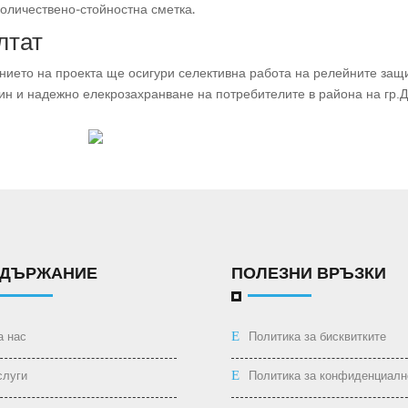
оличествено-стойностна сметка.
лтат
ието на проекта ще осигури селективна работа на релейните защ
н и надежно елекрозахранване на потребителите в района на гр.Д
ДЪРЖАНИЕ
ПОЛЕЗНИ ВРЪЗКИ
а нас
Политика за бисквитките
слуги
Политика за конфиденциалн