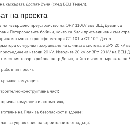
на каскадата Доспат-Въча (след ВЕЦ Тешел).
ат на проекта
е на извършено преустройство на ОРУ 110kV във ВЕЦ Девин са
рани Петерсоновите бобини, които са били присъединени към стр
 тринамотъчните трансформатори СТ 101 и СТ 102. Двата
рматора осигуряват захранване на шинната система в ЗРУ 20 kV к
 присъединени изводи 20 kV. Изводите 20 kV от ЗРУ 20 kV на ВЕЦ 
т местния товар в района на гр.Девин, който е част от мрежата на 
 работния проект:
ървична комутация;
троително-конструктивна част;
торична комутация и автоматика;
зготвяне на План за безопасност и здраве;
лан за управление на строителните отпадъци;