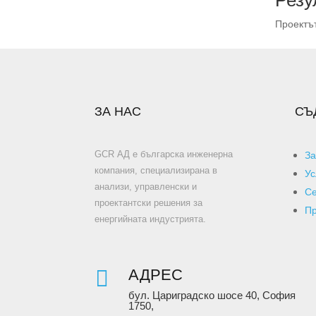
Проектът
ЗА НАС
СЪ
GCR АД е българска инженерна
За
компания, специализирана в
Ус
анализи, управленски и
Се
проектантски решения за
Пр
енергийната индустрията.

АДРЕС
бул. Цариградско шосе 40, София
1750,