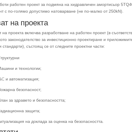
боти работен проект за подмяна на хидравличен амортисьор 5TQ4
т с по-голямо допустимо натоварване (не по-малко от 250kN).
ат на проекта
 на проекта включва разработване на работен проект (в съответст
кото законодателство за инвестиционно проектиране и приложимит
и стандарти), състоящ се от следните проектни части:
труктурни
ашини и технологии;
&C и автоматизация;
ожарна безопасност;
лан за здравето и безопасността;
адиационна защита;
ктуализация на доклада за оценка на безопасността.
лтати