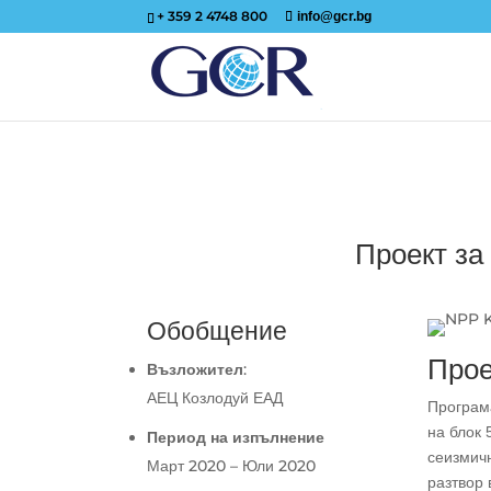
+ 359 2 4748 800
info@gcr.bg
Проект за
Обобщение
Прое
Възложител
:
АЕЦ Козлодуй ЕАД
Програм
на блок
Период на изпълнение
сеизмич
Март 2020 – Юли 2020
разтвор 