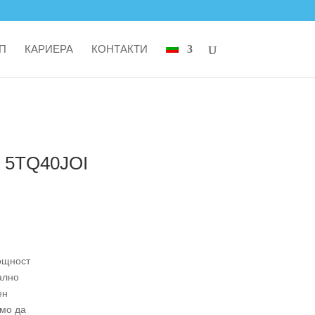
П
КАРИЕРА
КОНТАКТИ
р 5TQ40JOI
ощност
ално
ен
имо да