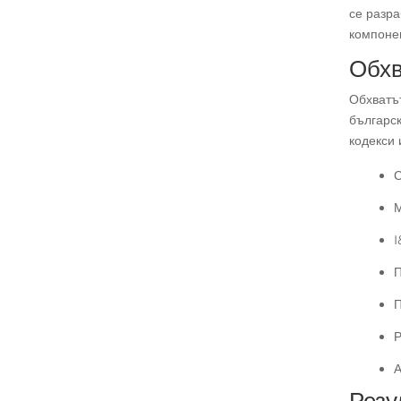
се разра
компонен
Обхв
Обхватът
българс
кодекси 
С
М
I
П
П
Р
А
Резу