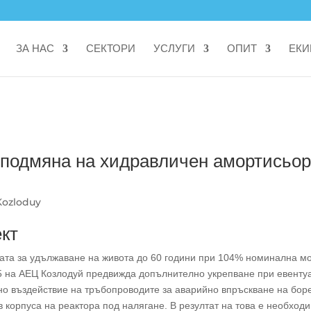
ЗА НАС
СЕКТОРИ
УСЛУГИ
ОПИТ
ЕКИ
 подмяна на хидравличен амортисьо
кт
ата за удължаване на живота до 60 години при 104% номинална м
 5 на АЕЦ Козлодуй предвижда допълнително укрепване при евенту
но въздействие на тръбопроводите за аварийно впръскване на бор
в корпуса на реактора под налягане. В резултат на това е необход