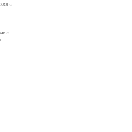
0JOI с
вие с
е